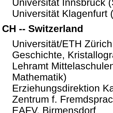
Universität Innsbruck (S
Universität Klagenfurt 
CH -- Switzerland
Universität/ETH Zürich 
Geschichte, Kristallog
Lehramt Mittelaschule
Mathematik)
Erziehungsdirektion Ka
Zentrum f. Fremdsprach
EAFV, Birmensdorf